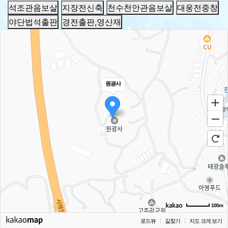
석조관음보살
지장전신축
천수천안관음보살
대웅전중창
야단법석출판
경전출판,영산재
원광사
100m
로드뷰
길찾기
지도 크게 보기