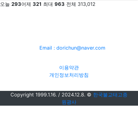
오늘
293
어제
321
최대
963
전체
313,012
한국불교태고종 원광사
주소 : (우)18534 경기 화성시 팔탄면 고주골길 65-16
종무소 전화 : 031-353-2877
Email : dorichun@naver.com
팩스번호 : 031-353-2854
이용약관
개인정보처리방침
Copyright 1999.1.16. / 2024.12.8. ©
한국불교태고종
원광사