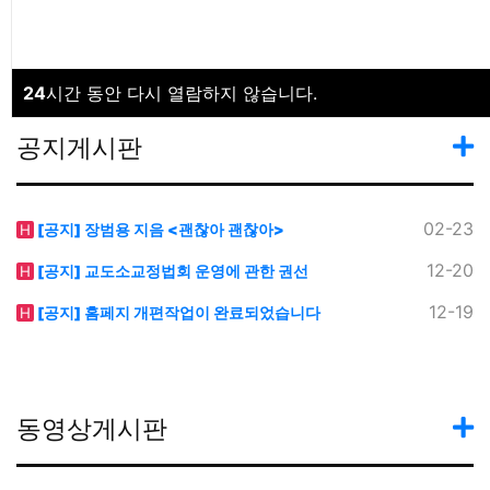
불교의 이해
24
시간 동안 다시 열람하지 않습니다.
바로가기
공지게시판
02-23
[공지] 장범용 지음 <괜찮아 괜찮아>
H
12-20
[공지] 교도소교정법회 운영에 관한 권선
H
12-19
[공지] 홈페지 개편작업이 완료되었습니다
H
동영상게시판